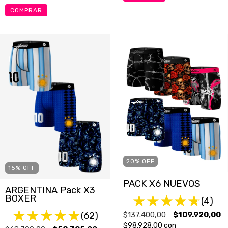
COMPRAR
20
%
OFF
15
%
OFF
PACK X6 NUEVOS
ARGENTINA Pack X3
BOXER
(4)
$137.400,00
$109.920,00
(62)
$98.928,00
con