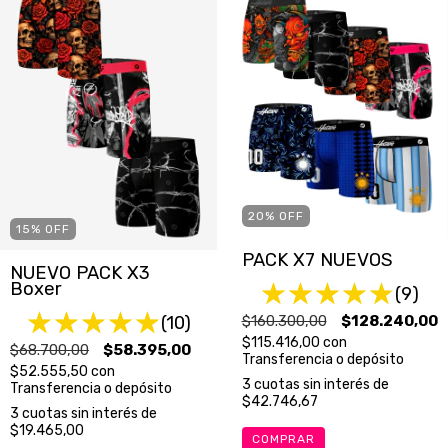
20
%
OFF
15
%
OFF
PACK X7 NUEVOS
NUEVO PACK X3
Boxer
(9)
$160.300,00
$128.240,00
(10)
$115.416,00
con
$68.700,00
$58.395,00
Transferencia o depósito
$52.555,50
con
3
cuotas sin interés de
Transferencia o depósito
$42.746,67
3
cuotas sin interés de
$19.465,00
COMPRAR