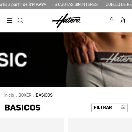
is a partir de $149.999
3 CUOTAS SIN INTERÉS
CUELLO DE REG
0
Inicio
.
BOXER
.
BASICOS
BASICOS
FILTRAR