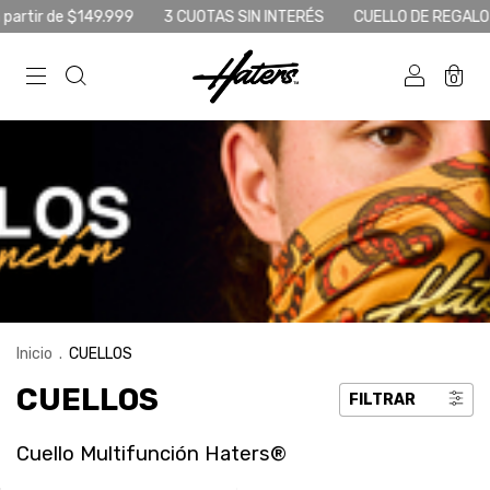
rtir de $149.999
3 CUOTAS SIN INTERÉS
CUELLO DE REGALO Com
0
Inicio
.
CUELLOS
CUELLOS
FILTRAR
Cuello Multifunción Haters®