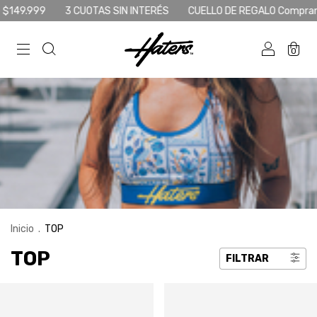
99
3 CUOTAS SIN INTERÉS
CUELLO DE REGALO Comprando 6 o +
0
Inicio
.
TOP
TOP
FILTRAR