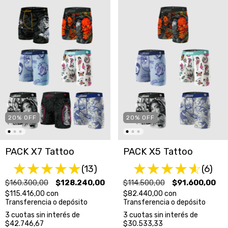
20
%
OFF
20
%
OFF
PACK X7 Tattoo
PACK X5 Tattoo
(13)
(6)
$160.300,00
$128.240,00
$114.500,00
$91.600,00
$115.416,00
con
$82.440,00
con
Transferencia o depósito
Transferencia o depósito
3
cuotas sin interés de
3
cuotas sin interés de
$42.746,67
$30.533,33