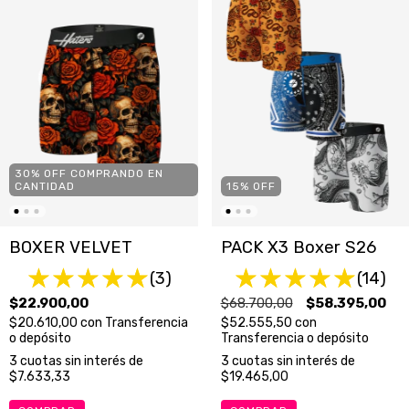
30% OFF COMPRANDO EN
15
%
OFF
CANTIDAD
PACK X3 Boxer S26
BOXER VELVET
(14)
(3)
$68.700,00
$58.395,00
$22.900,00
$52.555,50
con
$20.610,00
con
Transferencia
Transferencia o depósito
o depósito
3
cuotas sin interés de
3
cuotas sin interés de
$19.465,00
$7.633,33