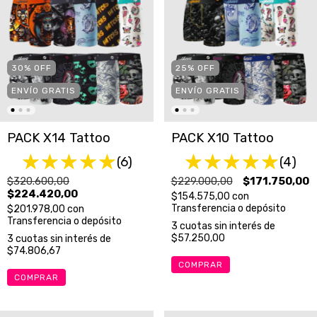
30
%
OFF
25
%
OFF
ENVÍO GRATIS
ENVÍO GRATIS
PACK X14 Tattoo
PACK X10 Tattoo
(6)
(4)
$320.600,00
$229.000,00
$171.750,00
$224.420,00
$154.575,00
con
Transferencia o depósito
$201.978,00
con
Transferencia o depósito
3
cuotas sin interés de
$57.250,00
3
cuotas sin interés de
$74.806,67
COMPRAR
COMPRAR