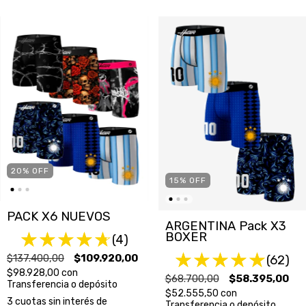
20
%
OFF
15
%
OFF
PACK X6 NUEVOS
ARGENTINA Pack X3
BOXER
(4)
$137.400,00
$109.920,00
(62)
$98.928,00
con
$68.700,00
$58.395,00
Transferencia o depósito
$52.555,50
con
3
cuotas sin interés de
Transferencia o depósito