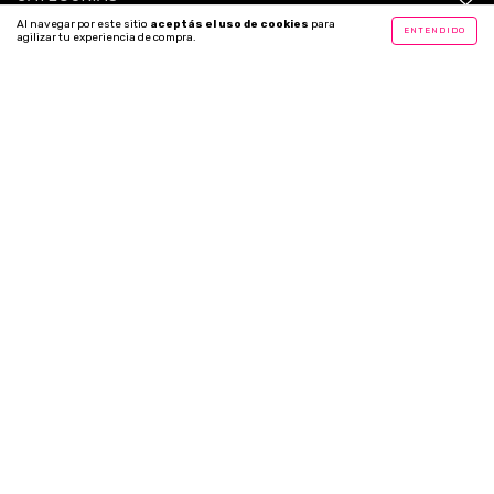
Al navegar por este sitio
aceptás el uso de cookies
para
ENTENDIDO
agilizar tu experiencia de compra.
CONTACTÁNOS
Copyright Haters® - 2026. Todos los derechos reservados.
Defensa de las y los consumidores. Para reclamos
ingresá acá.
Botón de arrepentimiento