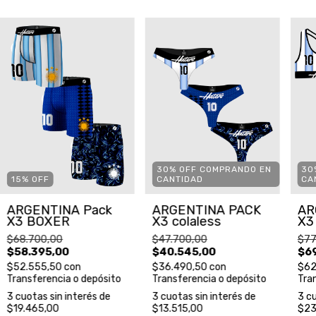
30% OFF COMPRANDO EN
30
15
%
OFF
CANTIDAD
CA
ARGENTINA Pack
ARGENTINA PACK
AR
X3 BOXER
X3 colaless
X3
$68.700,00
$47.700,00
$77
$58.395,00
$40.545,00
$69
$52.555,50
con
$36.490,50
con
$62
Transferencia o depósito
Transferencia o depósito
Tra
3
cuotas sin interés de
3
cuotas sin interés de
3
cu
$19.465,00
$13.515,00
$23