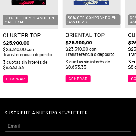
30% OFF COMPRANDO EN
30
30% OFF COMPRANDO EN
CANTIDAD
CA
CANTIDAD
ORIENTAL TOP
QU
CLUSTER TOP
$25.900,00
$25
$25.900,00
$23.310,00
con
$23
$23.310,00
con
Transferencia o depósito
Tra
Transferencia o depósito
3
cuotas sin interés de
3
cu
3
cuotas sin interés de
$8.633,33
$8.
$8.633,33
COMPRAR
C
COMPRAR
SUSCRIBITE A NUESTRO NEWSLETTER