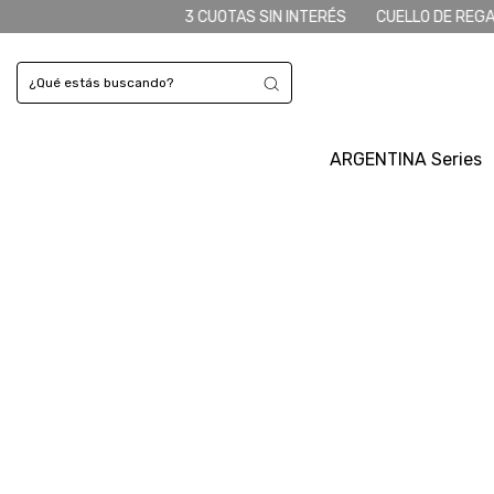
CUOTAS SIN INTERÉS
CUELLO DE REGALO Comprando 6 o + más pr
ARGENTINA Series