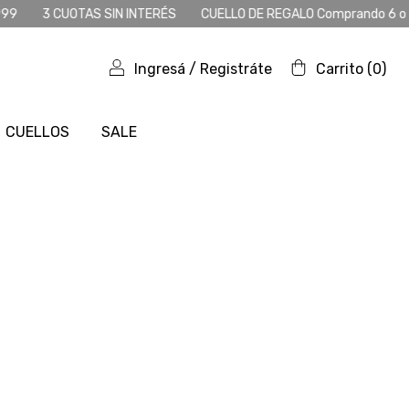
ÉS
CUELLO DE REGALO Comprando 6 o + más productos
Envío gr
Ingresá
/
Registráte
Carrito
(
0
)
CUELLOS
SALE